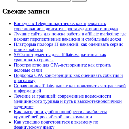
Свежие записи
Конкурс в Telegram-партнерке: как превратить
соревнование в двигатель роста аудитории и продаж
Лучшие сайты для поиска работы в affiliate marketing: где
находят перспективные вакансии и стабильный доход
Платформа подбора IT-вакансий: как оценивать сервис
поиска работы
SEO-инструменты для affiliate-маркетинга: как
сравнивать сервисы
Пространство для CPA-нетворкинга: как строить
деловые связи
Подборка CPA-конференций: как оценивать события и
программу
Справочник affiliate-рынка: как пользоваться отраслевой
информацией
Лечение за границей: современные возможности
медицинского туризма и путь к высокотехнологичной
медицине
Как выгодно и удобно приобрести авиабилеты
крупнейшей российской авиакомпании
Как успешно подготовиться к экзамену по
французскому языку