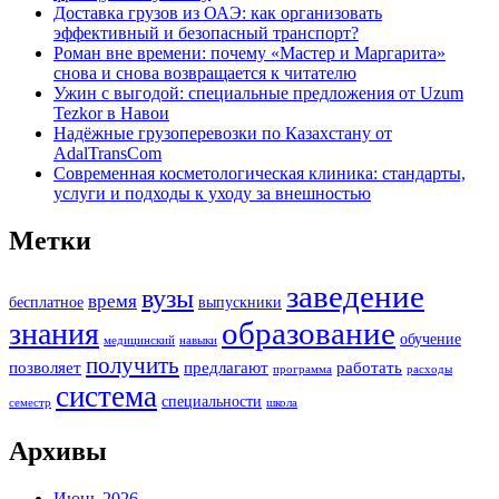
Доставка грузов из ОАЭ: как организовать
эффективный и безопасный транспорт?
Роман вне времени: почему «Мастер и Маргарита»
снова и снова возвращается к читателю
Ужин с выгодой: специальные предложения от Uzum
Tezkor в Навои
Надёжные грузоперевозки по Казахстану от
AdalTransCom
Современная косметологическая клиника: стандарты,
услуги и подходы к уходу за внешностью
Метки
заведение
вузы
время
бесплатное
выпускники
образование
знания
обучение
медицинский
навыки
получить
позволяет
предлагают
работать
программа
расходы
система
специальности
семестр
школа
Архивы
Июнь 2026