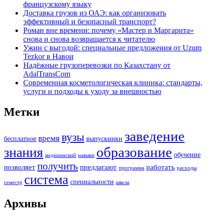
французскому языку
Доставка грузов из ОАЭ: как организовать
эффективный и безопасный транспорт?
Роман вне времени: почему «Мастер и Маргарита»
снова и снова возвращается к читателю
Ужин с выгодой: специальные предложения от Uzum
Tezkor в Навои
Надёжные грузоперевозки по Казахстану от
AdalTransCom
Современная косметологическая клиника: стандарты,
услуги и подходы к уходу за внешностью
Метки
заведение
вузы
время
бесплатное
выпускники
образование
знания
обучение
медицинский
навыки
получить
позволяет
предлагают
работать
программа
расходы
система
специальности
семестр
школа
Архивы