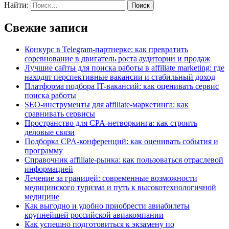
Найти:
Свежие записи
Конкурс в Telegram-партнерке: как превратить
соревнование в двигатель роста аудитории и продаж
Лучшие сайты для поиска работы в affiliate marketing: где
находят перспективные вакансии и стабильный доход
Платформа подбора IT-вакансий: как оценивать сервис
поиска работы
SEO-инструменты для affiliate-маркетинга: как
сравнивать сервисы
Пространство для CPA-нетворкинга: как строить
деловые связи
Подборка CPA-конференций: как оценивать события и
программу
Справочник affiliate-рынка: как пользоваться отраслевой
информацией
Лечение за границей: современные возможности
медицинского туризма и путь к высокотехнологичной
медицине
Как выгодно и удобно приобрести авиабилеты
крупнейшей российской авиакомпании
Как успешно подготовиться к экзамену по