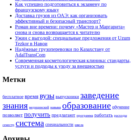
Как успешно подготовиться к экзамену по
французскому языку
Доставка грузов из ОАЭ: как организовать
эффективный и безопасный транспорт?
Роман вне времени: почему «Мастер и Маргарита»
снова и снова возвращается к читателю
Ужин с выгодой: специальные предложения от Uzum
Tezkor в Навои
Надёжные грузоперевозки по Казахстану от
AdalTransCom
Современная косметологическая клиника: стандарты,
услуги и подходы к уходу за внешностью
Метки
заведение
вузы
время
бесплатное
выпускники
образование
знания
обучение
медицинский
навыки
получить
позволяет
предлагают
работать
программа
расходы
система
специальности
семестр
школа
Архивы