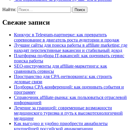
Найти:
Свежие записи
Конкурс в Telegram-партнерке: как превратить
соревнование в двигатель роста аудитории и продаж
Лучшие сайты для поиска работы в affiliate marketing: где
находят перспективные вакансии и стабильный доход
Платформа подбора IT-вакансий: как оценивать сервис
поиска работы
SEO-инструменты для affiliate-маркетинга: как
сравнивать сервисы
Пространство для CPA-нетворкинга: как строить
деловые связи
Подборка CPA-конференций: как оценивать события и
программу
Справочник affiliate-рынка: как пользоваться отраслевой
информацией
Лечение за границей: современные возможности
медицинского туризма и путь к высокотехнологичной
медицине
Как выгодно и удобно приобрести авиабилеты
крупнейшей российской авиакомпании